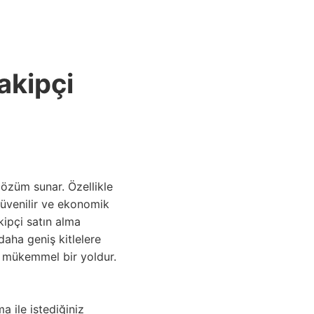
ANASAYFA
akipçi
 çözüm sunar. Özellikle
güvenilir ve ekonomik
ipçi satın alma
daha geniş kitlelere
n mükemmel bir yoldur.
a ile istediğiniz