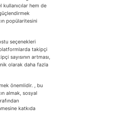
el kullanıcılar hem de
i güçlendirmek
ın popülaritesini
ostu seçenekleri
 platformlarda takipçi
kipçi sayısının artması,
anik olarak daha fazla
mek önemlidir. , bu
tın almak, sosyal
arafından
enmesine katkıda