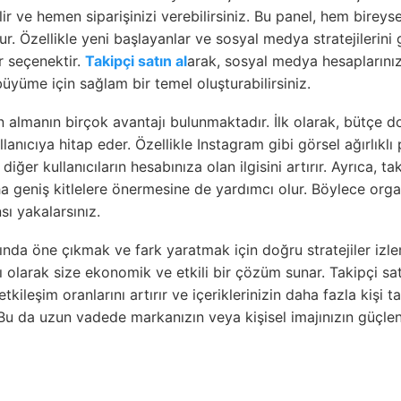
lir ve hemen siparişinizi verebilirsiniz. Bu panel, hem bireys
ur. Özellikle yeni başlayanlar ve sosyal medya stratejilerin
ir seçenektir.
Takipçi satın al
arak, sosyal medya hesaplarınız
 büyüme için sağlam bir temel oluşturabilirsiniz.
n almanın birçok avantajı bulunmaktadır. İlk olarak, bütçe d
lanıcıya hitap eder. Özellikle Instagram gibi görsel ağırlıklı
diğer kullanıcıların hesabınıza olan ilgisini artırır. Ayrıca, ta
ha geniş kitlelere önermesine de yardımcı olur. Böylece org
sı yakalarsınız.
da öne çıkmak ve fark yaratmak için doğru stratejiler izle
ası olarak size ekonomik ve etkili bir çözüm sunar. Takipçi sa
kileşim oranlarını artırır ve içeriklerinizin daha fazla kişi t
 Bu da uzun vadede markanızın veya kişisel imajınızın güçl