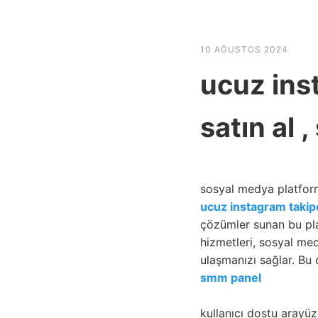
HABER SHOV
10 AĞUSTOS 2024
ucuz inst
satın al 
sosyal medya platforml
ucuz instagram takipc
çözümler sunan bu pla
hizmetleri, sosyal med
ulaşmanızı sağlar. Bu
smm panel
kullanıcı dostu arayüzü