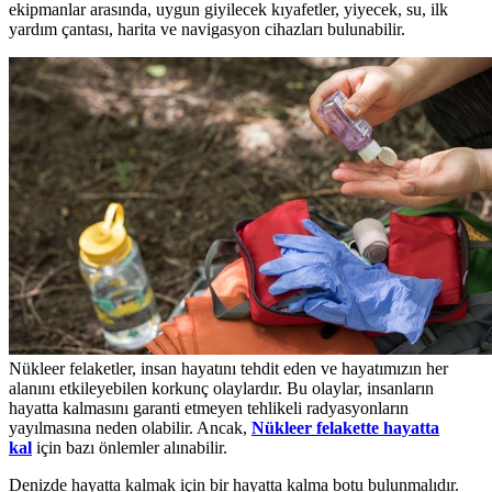
ekipmanlar arasında, uygun giyilecek kıyafetler, yiyecek, su, ilk
yardım çantası, harita ve navigasyon cihazları bulunabilir.
Nükleer felaketler, insan hayatını tehdit eden ve hayatımızın her
alanını etkileyebilen korkunç olaylardır. Bu olaylar, insanların
hayatta kalmasını garanti etmeyen tehlikeli radyasyonların
yayılmasına neden olabilir. Ancak,
Nükleer felakette hayatta
kal
için bazı önlemler alınabilir.
Denizde hayatta kalmak için bir hayatta kalma botu bulunmalıdır.