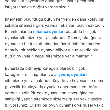
ve oyunlar sayesinde daha güzel vakit geçirmek
istiyorsanız en doğru yerdesinizdir.
İnternetin bulundugu bütün her yerden daha kolay bir
şekilde sitemize giriş yapma imkanları bulunmaktadir.
Bu imkanlar ile
nihanca oyunları
olarakda bir çok
oyunlar sitemizde yer almaktadir. Dilemiş olduğunuz
oyunu hiç bir kesinti olmadan ücret dahi ödemeden
daha iyi bir şekilde oynaya biliyorsunuz sevdiğiniz
bütün oyunların hepsi sitemizde yer almaktadir.
Bununlada bitmeyip kategori olarak bir çok
kategorilere sahip olan ve
alışveriş oyunları
sitemizde yer almaktadir. Keyifle ve heyecan ile daha
güvenilir bir alışveriş oyunları arıyorsanız en doğru
yerdesinizdir. Bir çok oyuncuların severliğine ev
sahipliği yapan sitemizde sizlerde güzel vakit geçire
biliyorsunuz. Eğerki bir oyun oynamak ve güzel vakit