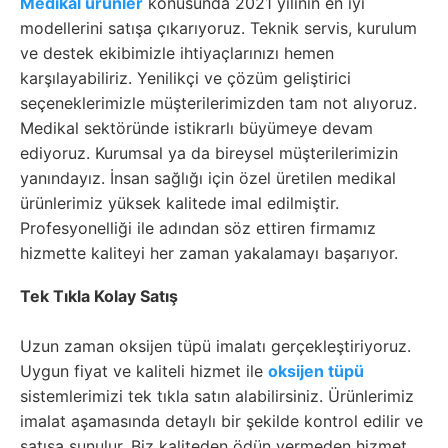
Medikal ürünler
konusunda 2021 yılının en iyi
modellerini satışa çıkarıyoruz. Teknik servis, kurulum
ve destek ekibimizle ihtiyaçlarınızı hemen
karşılayabiliriz. Yenilikçi ve çözüm geliştirici
seçeneklerimizle müşterilerimizden tam not alıyoruz.
Medikal sektöründe istikrarlı büyümeye devam
ediyoruz. Kurumsal ya da bireysel müşterilerimizin
yanındayız. İnsan sağlığı için özel üretilen medikal
ürünlerimiz yüksek kalitede imal edilmiştir.
Profesyonelliği ile adından söz ettiren firmamız
hizmette kaliteyi her zaman yakalamayı başarıyor.
Tek Tıkla Kolay Satış
Uzun zaman oksijen tüpü imalatı gerçekleştiriyoruz.
Uygun fiyat ve kaliteli hizmet ile
oksijen tüpü
sistemlerimizi tek tıkla satın alabilirsiniz. Ürünlerimiz
imalat aşamasında detaylı bir şekilde kontrol edilir ve
satışa sunulur. Biz kaliteden ödün vermeden hizmet