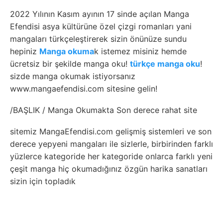
2022 Yılının Kasım ayının 17 sinde açılan Manga
Efendisi asya kültürüne özel çizgi romanları yani
mangaları türkçeleştirerek sizin önünüze sundu
hepiniz
Manga okuma
k istemez misiniz hemde
ücretsiz bir şekilde manga oku!
türkçe manga oku
!
sizde manga okumak istiyorsanız
www.mangaefendisi.com sitesine gelin!
/BAŞLIK / Manga Okumakta Son derece rahat site
sitemiz MangaEfendisi.com gelişmiş sistemleri ve son
derece yepyeni mangaları ile sizlerle, birbirinden farklı
yüzlerce kategoride her kategoride onlarca farklı yeni
çeşit manga hiç okumadığınız özgün harika sanatları
sizin için topladık