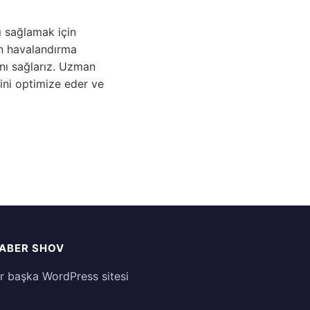
ı sağlamak için
an havalandırma
ını sağlarız. Uzman
rini optimize eder ve
ABER SHOV
ir başka WordPress sitesi