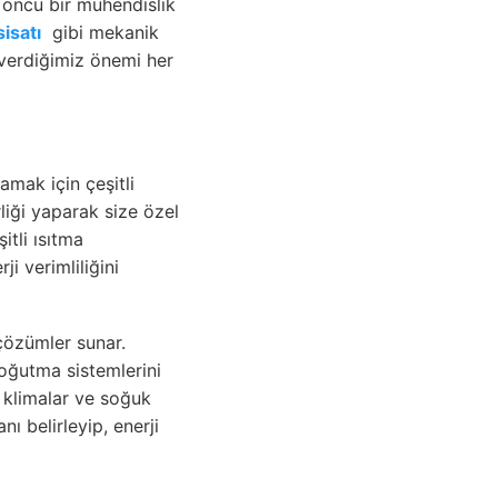
 öncü bir mühendislik
isatı
gibi mekanik
verdiğimiz önemi her
lamak için çeşitli
iği yaparak size özel
itli ısıtma
i verimliliğini
çözümler sunar.
oğutma sistemlerini
, klimalar ve soğuk
ı belirleyip, enerji