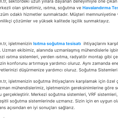
tr, sektördeki uzun yıllara dayanan deneyimiyle öne çıkan
erkezli olan şirketimiz, ısıtma, soğutma ve
Havalandırma Tes
özüm odaklı hizmetler sunmaktadır. Müşteri memnuniyetine 
nilikçi çözümler ve yüksek kalitede işçilik sunmaktayız.
tr, işletmenizin
Isıtma soğutma tesisatı
ihtiyaçlarını karşı
. Uzman ekibimiz, alanında uzmanlaşmış mühendislerle işbirl
i ısıtma sistemleri, yerden ısıtma, radyatör montajı gibi çeş
izin konforunu artırmaya yardımcı oluruz. Aynı zamanda enerj
iyetlerinizi düşürmenize yardımcı oluruz. Soğutma Sistemleri
tr, işletmenizin soğutma ihtiyaçlarını karşılamak için özel 
zman mühendislerimiz, işletmenizin gereksinimlerine göre s
 gerçekleştirir. Merkezi soğutma sistemleri, VRF sistemleri
itli soğutma sistemlerinde uzmanız. Sizin için en uygun olan
ans açısından en iyi sonuçları sağlarız.