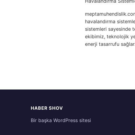
Havalandırma Sisteml
meptamuhendislik.com.t
havalandırma sistemle
sistemleri sayesinde t
ekibimiz, teknolojik y
enerji tasarrufu sağlar
HABER SHOV
Bir başka WordPress sitesi