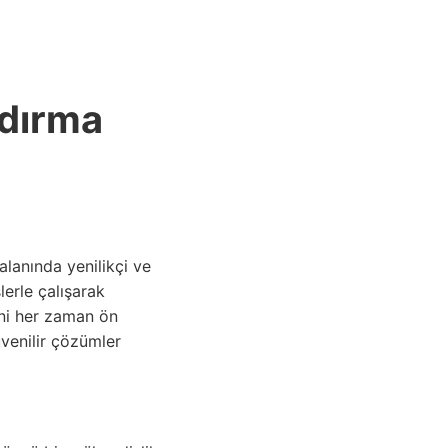
ANASAYFA
ndırma
alanında yenilikçi ve
lerle çalışarak
ini her zaman ön
üvenilir çözümler