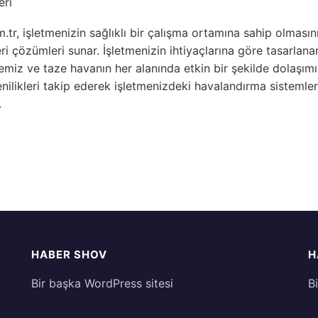
eri
r, işletmenizin sağlıklı bir çalışma ortamına sahip olmasın
ri çözümleri sunar. İşletmenizin ihtiyaçlarına göre tasarlan
emiz ve taze havanın her alanında etkin bir şekilde dolaşım
enilikleri takip ederek işletmenizdeki havalandırma sistemle
.
HABER SHOV
H
Bir başka WordPress sitesi
B