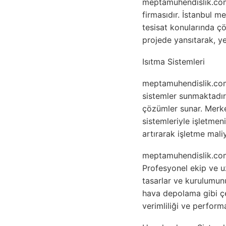
meptamuhendislik.com.
firmasıdır. İstanbul m
tesisat konularında ç
projede yansıtarak, ye
Isıtma Sistemleri
meptamuhendislik.com.
sistemler sunmaktadır
çözümler sunar. Merkez
sistemleriyle işletmen
artırarak işletme mal
meptamuhendislik.com.
Profesyonel ekip ve u
tasarlar ve kurulumunu
hava depolama gibi çeş
verimliliği ve perform