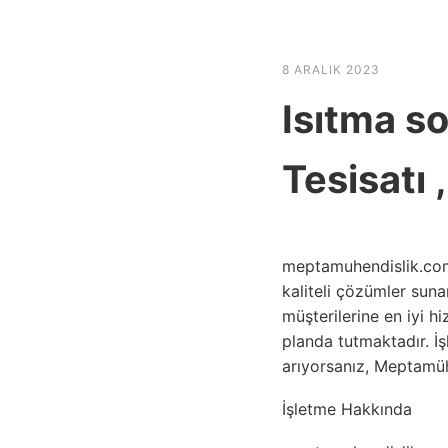
HABER SHOV
8 ARALIK 2023
Isıtma s
Tesisatı 
meptamuhendislik.com
kaliteli çözümler suna
müşterilerine en iyi 
planda tutmaktadır. İş
arıyorsanız, Meptamühe
İşletme Hakkında