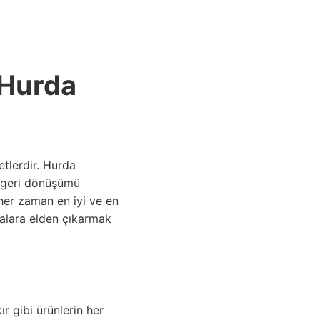
ANASAYFA
 Hurda
tlerdir. Hurda
n geri dönüşümü
her zaman en iyi ve en
dalara elden çıkarmak
r gibi ürünlerin her