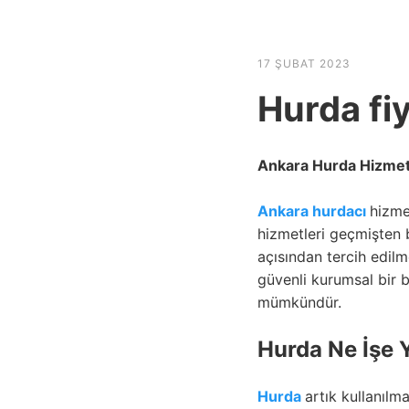
HABER SHOV
17 ŞUBAT 2023
Hurda fiy
Ankara Hurda Hizmet
Ankara hurdacı
hizme
hizmetleri geçmişten 
açısından tercih edil
güvenli kurumsal bir 
mümkündür.
Hurda Ne İşe 
Hurda
artık kullanıl