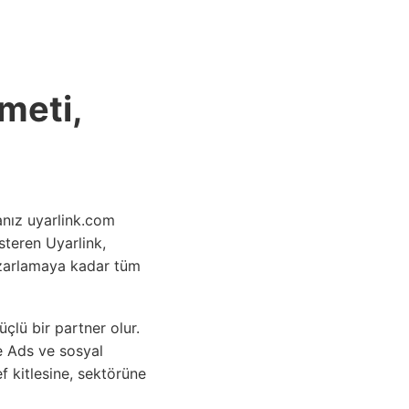
ANASAYFA
zmeti,
anız uyarlink.com
steren Uyarlink,
azarlamaya kadar tüm
çlü bir partner olur.
e Ads ve sosyal
 kitlesine, sektörüne