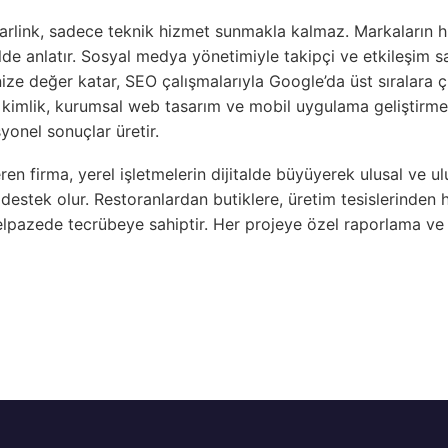
yarlink, sadece teknik hizmet sunmakla kalmaz. Markaların hik
de anlatır. Sosyal medya yönetimiyle takipçi ve etkileşim sayı
nize değer katar, SEO çalışmalarıyla Google’da üst sıralara ç
 kimlik, kurumsal web tasarım ve mobil uygulama geliştirme 
yonel sonuçlar üretir.
eren firma, yerel işletmelerin dijitalde büyüyerek ulusal ve u
destek olur. Restoranlardan butiklere, üretim tesislerinden
lpazede tecrübeye sahiptir. Her projeye özel raporlama ve a