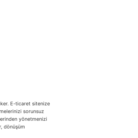
er. E-ticaret sitenize
emelerinizi sorunsuz
üzerinden yönetmenizi
er, dönüşüm