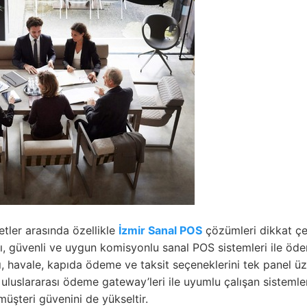
tler arasında özellikle
İzmir Sanal POS
çözümleri dikkat çek
lı, güvenli ve uygun komisyonlu sanal POS sistemleri ile öd
rtı, havale, kapıda ödeme ve taksit seçeneklerini tek panel 
 uluslararası ödeme gateway’leri ile uyumlu çalışan sisteml
 müşteri güvenini de yükseltir.