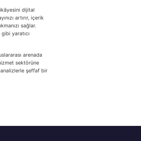
âyesini dijital
nızı artırır, içerik
ıkmanızı sağlar.
gibi yaratıcı
luslararası arenada
 hizmet sektörüne
nalizlerle şeffaf bir