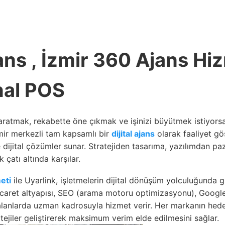
jans , İzmir 360 Ajans Hi
nal POS
yaratmak, rekabette öne çıkmak ve işinizi büyütmek istiyors
zmir merkezli tam kapsamlı bir
dijital ajans
olarak faaliyet gö
dijital çözümler sunar. Stratejiden tasarıma, yazılımdan p
ek çatı altında karşılar.
eti
ile Uyarlink, işletmelerin dijital dönüşüm yolculuğunda gü
ticaret altyapısı, SEO (arama motoru optimizasyonu), Googl
lanlarda uzman kadrosuyla hizmet verir. Her markanın hedef
tejiler geliştirerek maksimum verim elde edilmesini sağlar.