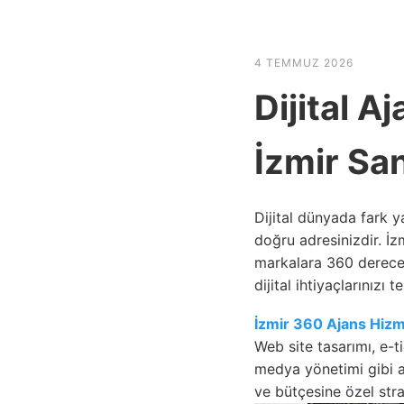
HABER SHOV
4 TEMMUZ 2026
Dijital A
İzmir Sa
Dijital dünyada fark 
doğru adresinizdir. İ
markalara 360 derece 
dijital ihtiyaçlarınızı t
İzmir 360 Ajans Hizm
Web site tasarımı, e-
medya yönetimi gibi a
ve bütçesine özel stra