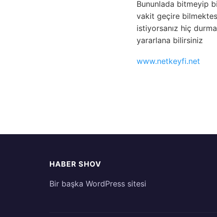
Bununlada bitmeyip bi
vakit geçire bilmektes
istiyorsanız hiç durma
yararlana bilirsiniz
www.netkeyfi.net
HABER SHOV
Bir başka WordPress sitesi