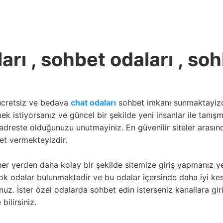
arı , sohbet odaları , so
 ücretsiz ve bedava
chat odaları
sohbet imkanı sunmaktayizdir
ek istiyorsanız ve güncel bir şekilde yeni insanlar ile tanı
adreste olduğunuzu unutmayiniz. En güvenilir siteler arasın
et vermekteyizdir.
er yerden daha kolay bir şekilde sitemize giriş yapmanız ye
ok odalar bulunmaktadir ve bu odalar içersinde daha iyi kesi
nuz. İster özel odalarda sohbet edin isterseniz kanallara gir
bilirsiniz.