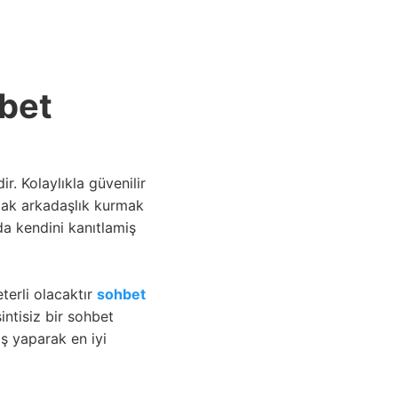
ANASAYFA
hbet
. Kolaylıkla güvenilir
şmak arkadaşlık kurmak
da kendini kanıtlamiş
terli olacaktır
sohbet
ntisiz bir sohbet
iş yaparak en iyi