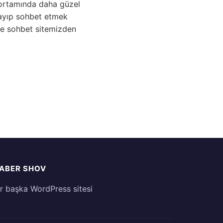
rtamında daha güzel
arayıp sohbet etmek
lde sohbet sitemizden
ABER SHOV
ir başka WordPress sitesi