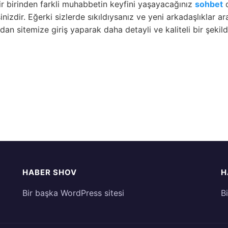
r birinden farkli muhabbetin keyfini yaşayacağınız
sohbet
o
inizdir. Eğerki sizlerde sıkıldıysanız ve yeni arkadaşlıklar 
dan sitemize giriş yaparak daha detayli ve kaliteli bir şeki
HABER SHOV
H
Bir başka WordPress sitesi
B