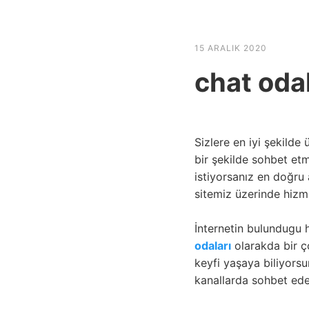
HABER SHOV
15 ARALIK 2020
chat odal
Sizlere en iyi şekilde
bir şekilde sohbet etm
istiyorsanız en doğru 
sitemiz üzerinde hizm
İnternetin bulundugu h
odaları
olarakda bir ç
keyfi yaşaya biliyorsu
kanallarda sohbet ede 