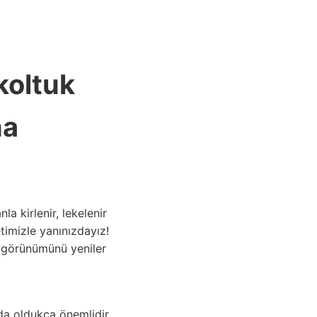
ANASAYFA
koltuk
ma
a kirlenir, lekelenir
imizle yanınızdayız!
m görünümünü yeniler
 da oldukça önemlidir.