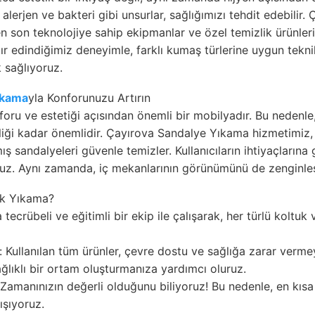
lerjen ve bakteri gibi unsurlar, sağlığımızı tehdit edebilir.
n son teknolojiye sahip ekipmanlar ve özel temizlik ürünleri 
rdır edindiğimiz deneyimle, farklı kumaş türlerine uygun tekni
 sağlıyoruz.
ıkama
yla Konforunuzu Artırın
oru ve estetiği açısından önemli bir mobilyadır. Bu nedenle,
liği kadar önemlidir. Çayırova Sandalye Yıkama hizmetimiz,
 sandalyeleri güvenle temizler. Kullanıcıların ihtiyaçlarına 
oruz. Aynı zamanda, iç mekanlarının görünümünü de zenginleş
uk Yıkama?
tecrübeli ve eğitimli bir ekip ile çalışarak, her türlü koltuk
: Kullanılan tüm ürünler, çevre dostu ve sağlığa zarar verme
ğlıklı bir ortam oluşturmanıza yardımcı oluruz.
: Zamanınızın değerli olduğunu biliyoruz! Bu nedenle, en kısa 
ışıyoruz.