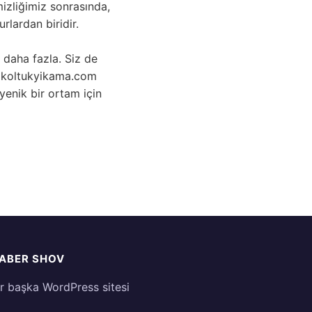
izliğimiz sonrasında,
rlardan biridir.
daha fazla. Siz de
vakoltukyikama.com
jyenik bir ortam için
ABER SHOV
ir başka WordPress sitesi