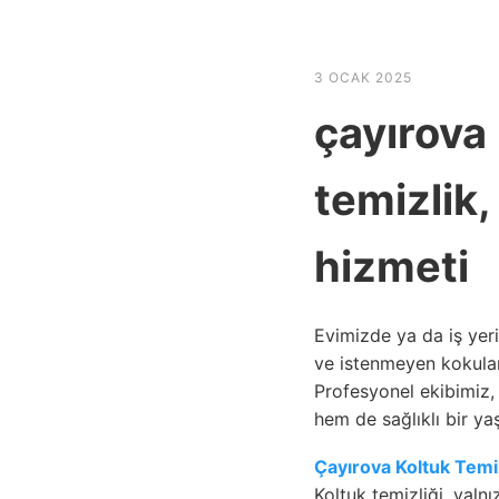
HABER SHOV
3 OCAK 2025
çayırova
temizlik
hizmeti
Evimizde ya da iş yeri
ve istenmeyen kokular
Profesyonel ekibimiz,
hem de sağlıklı bir ya
Çayırova Koltuk Temi
Koltuk temizliği, yaln