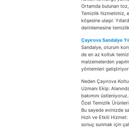
Ortamda bulunan toz, a
Temizlik hizmetimiz, e
köşesine ulaşır. Yılla
derinlemesine temizlik
Çayırova Sandalye Y
Sandalye, oturum konf
de en az koltuk temiz
malzemelerden yapılmış
yöntemleri geliştiriy
Neden Çayırova Kolt
Uzmanı Ekip: Alanında 
bakımını üstleniyoruz.
Özel Temizlik Ürünleri
Bu sayede evinizde sa
Hızlı ve Etkili Hizmet
sonuç sunmak için çal