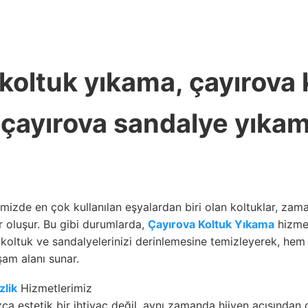
 koltuk yıkama, çayırova 
, çayırova sandalye yıka
mizde en çok kullanılan eşyalardan biri olan koltuklar, zamanl
 oluşur. Bu gibi durumlarda,
Çayırova Koltuk Yıkama
hizmet
 koltuk ve sandalyelerinizi derinlemesine temizleyerek, he
şam alanı sunar.
zlik
Hizmetlerimiz
ızca estetik bir ihtiyaç değil, aynı zamanda hijyen açısından