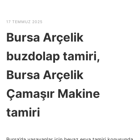
☰
HABER SHOV
17 TEMMUZ 2025
Bursa Arçelik
buzdolap tamiri,
Bursa Arçelik
Çamaşır Makine
tamiri
Bursa’da yaşayanlar için beyaz eşya tamiri konusunda