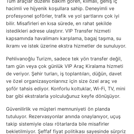
Tüm araçlar düzenli bakım gören, klimalı, geniş iç
hacimli ve hijyenik koşullara sahip. Deneyimli ve
profesyonel şoförler, trafik ve yol şartlarını çok iyi
bilir. Misafirleri en kısa sürede, en rahat şekilde
istedikleri adrese ulaştırır. VIP Transfer hizmeti
kapsamında havalimanı karşılama, bagaj taşıma, su
ikramı ve istek üzerine ekstra hizmetler de sunuluyor.
Pehlivanoğlu Turizm, sadece tek yön transfer değil,
tam gün veya çok günlük VIP Araç Kiralama hizmeti
de veriyor. Şehir turları, iş toplantıları, düğün, davet
ve özel organizasyonlarınız için size özel araç ve
şoför tahsis ediyor. Konforlu koltuklar, Wi-Fi, TV, mini
bar gibi ekstralarla yolculuğunuz keyfe dönüşüyor.
Güvenilirlik ve müşteri memnuniyeti ön planda
tutuluyor. Rezervasyonlar anında onaylanıyor, uçuş
takip sistemiyle olası rötarlarda bile misafirler
bekletilmiyor. Şeffaf fiyat politikası sayesinde sürpriz