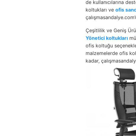
de kullanıcılarına des
koltukları ve
ofis san
çalışmasandalye.com’u
Çeşitlilik ve Geniş Ür
Yönetici koltukları
müş
ofis koltuğu seçenekler
malzemelerde ofis kol
kadar, çalışmasandaly