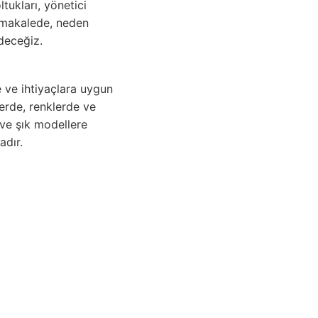
tukları, yönetici
 makalede, neden
deceğiz.
e ve ihtiyaçlara uygun
llerde, renklerde ve
 ve şık modellere
adır.